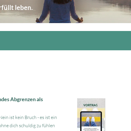
füllt leben.
undes Abgrenzen als
Nein ist kein Bruch - es ist ein
ohne dich schuldig zu fühlen