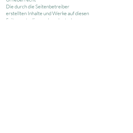
Die durch die Seitenbetreiber
erstellten Inhalte und Werke auf diesen
Seiten unterliegen dem deutschen
Urheberrecht. Die Vervielfältigung,
Bearbeitung, Verbreitung und jede Art
der Verwertung außerhalb der
Grenzen des Urheberrechtes
bedürfen der schriftlichen
Zustimmung des jeweiligen Autors
bzw. Erstellers. Downloads und Kopien
dieser Seite sind nur für den privaten,
nicht kommerziellen Gebrauch
gestattet.
Soweit die Inhalte auf dieser Seite nicht
vom Betreiber erstellt wurden,
werden die Urheberrechte Dritter
beachtet. Insbesondere werden Inhalte
Dritter als solche gekennzeichnet.
Sollten Sie trotzdem auf eine