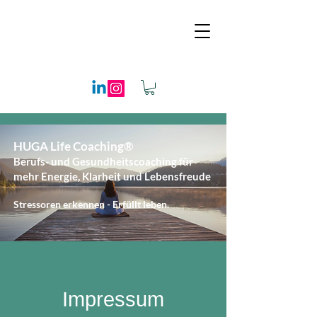
HUGA Life Coaching®
​
Berufs- und Gesundheitscoaching für
mehr Energie, Klarheit und Lebensfreude
Stressoren erkennen - Erfüllt leben.
Impressum