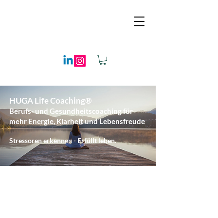
HUGA Life Coaching®
​
Berufs- und Gesundheitscoaching für
mehr Energie, Klarheit und Lebensfreude
Stressoren erkennen - Erfüllt leben.